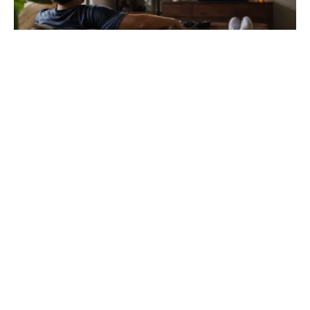
Koora live football : regardez le foot en
direct en 2026
Profitez de flux stables et sans buffering pour vos
matchs. Découvrez nos astuces techniques sur le VPN
et le matériel pour une fluidité totale en ligne.
Football Magazine
L'encyclopédie humaine du ballon rond