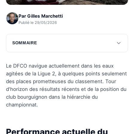
Par
Gilles Marchetti
Publié le 29/05/2026
SOMMAIRE
Performance actuelle du DFCO
Joueurs à suivre au DFCO
Le DFCO navigue actuellement dans les eaux
agitées de la Ligue 2, à quelques points seulement
Comparaison avec les concurrents
des places prometteuses du classement. Tour
Perspectives pour le DFCO
d'horizon des résultats récents et de la position du
club bourguignon dans la hiérarchie du
Questions fréquentes
championnat.
Performance actuelle du