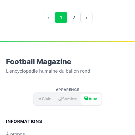
‹
1
2
›
Football Magazine
L'encyclopédie humaine du ballon rond
APPARENCE
☀️
💻
🌙
Clair
Sombre
Auto
INFORMATIONS
À propos