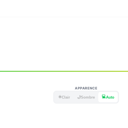
APPARENCE
☀️
💻
🌙
Clair
Sombre
Auto