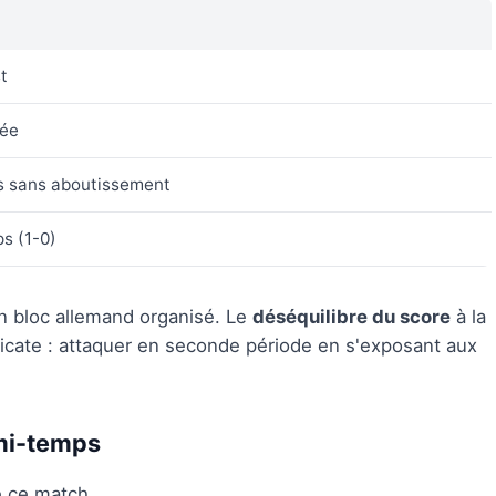
t
sée
us sans aboutissement
s (1-0)
un bloc allemand organisé. Le
déséquilibre du score
à la
licate : attaquer en seconde période en s'exposant aux
mi-temps
de ce match.