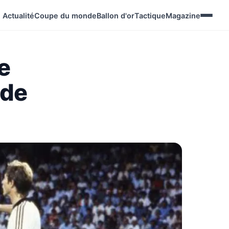
Actualité
Coupe du monde
Ballon d'or
Tactique
Magazine
e
nde