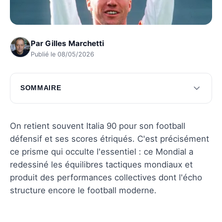
Par
Gilles Marchetti
Publié le 08/05/2026
SOMMAIRE
Le parcours des équipes marquantes
Moments décisifs de la compétition
On retient souvent Italia 90 pour son football
défensif et ses scores étriqués. C'est précisément
Questions fréquentes
ce prisme qui occulte l'essentiel : ce Mondial a
redessiné les équilibres tactiques mondiaux et
produit des performances collectives dont l'écho
structure encore le football moderne.