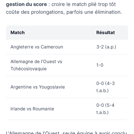
gestion du score
: croire le match plié trop tôt
coûte des prolongations, parfois une élimination.
Match
Résultat
Angleterre vs Cameroun
3-2 (a.p.)
Allemagne de l'Ouest vs
1-0
Tchécoslovaquie
0-0 (4-3
Argentine vs Yougoslavie
t.a.b.)
0-0 (5-4
Irlande vs Roumanie
t.a.b.)
L'Allemagne de l'Ouest, seule équipe à avoir conclu