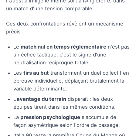
l'Ouest a infligé le même sort à l'Angleterre, dans
un match d'une tension comparable.
Ces deux confrontations révèlent un mécanisme
précis :
Le
match nul en temps réglementaire
n'est pas
un échec tactique, c'est le signe d'une
neutralisation réciproque totale.
Les
tirs au but
transforment un duel collectif en
épreuve individuelle, déplaçant brutalement la
variable déterminante.
L'
avantage du terrain
disparaît : les deux
équipes tirent dans les mêmes conditions.
La
pression psychologique
s'accumule de
façon asymétrique selon l'ordre de passage.
Italia 90 reste la première Coupe du Monde où