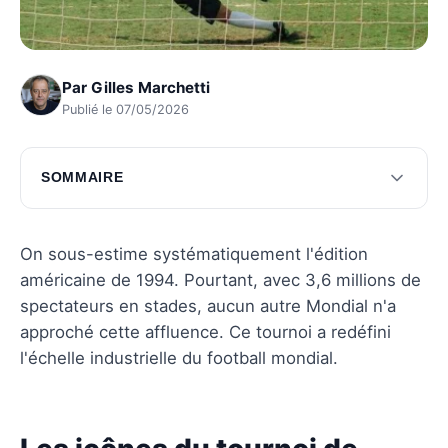
Par
Gilles Marchetti
Publié le 07/05/2026
SOMMAIRE
Les icônes du tournoi de 1994
Les prouesses des équipes
On sous-estime systématiquement l'édition
américaine de 1994. Pourtant, avec 3,6 millions de
Questions fréquentes
spectateurs en stades, aucun autre Mondial n'a
approché cette affluence. Ce tournoi a redéfini
l'échelle industrielle du football mondial.