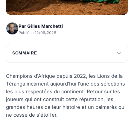
Par
Gilles Marchetti
Publié le 12/06/2026
SOMMAIRE
Joueurs emblématiques des Lions de la
Téranga
Champions d'Afrique depuis 2022, les Lions de la
Histoire de l'équipe nationale sénégalaise
Téranga incarnent aujourd'hui l'une des sélections
les plus respectées du continent. Retour sur les
Palmarès et distinctions des Lions de la
joueurs qui ont construit cette réputation, les
Téranga
grandes heures de leur histoire et un palmarès qui
Questions fréquentes
ne cesse de s'étoffer.