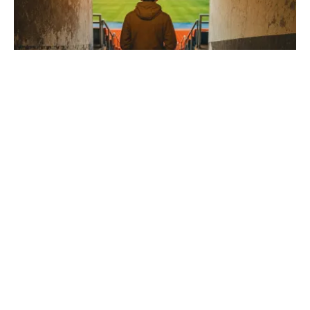
Stade du Moustoir : guide complet sur
l'antre du FC Lorient
Explorez les coulisses de l'enceinte mythique de Lorient.
De sa construction en 1959 à sa pelouse hybride, tout
savoir sur ce lieu chargé d'histoire breton...
Football Magazine