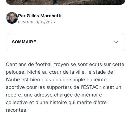
Par
Gilles Marchetti
Publié le 13/06/2026
SOMMAIRE
Histoire et évolution du Stade de l'Aube
Capacité et infrastructure actuelle
Cent ans de football troyen se sont écrits sur cette
pelouse. Niché au cœur de la ville, le stade de
Moments historiques du Stade de l'Aube
l'Aube est bien plus qu'une simple enceinte
Accès et commodités pour les visiteurs
sportive pour les supporters de l'ESTAC : c'est un
repère, une adresse chargée de mémoire
L'avenir du Stade de l'Aube
collective et d'une histoire qui mérite d'être
Questions fréquentes
racontée.