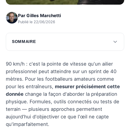
Par
Gilles Marchetti
Publié le 22/06/2026
SOMMAIRE
Comprendre la vitesse en course
Formules pour calculer la vitesse
90 km/h : c'est la pointe de vitesse qu'un ailier
professionnel peut atteindre sur un sprint de 40
Techniques pour améliorer la vitesse
mètres. Pour les footballeurs amateurs comme
Outils pour optimiser la vitesse
pour les entraîneurs,
mesurer précisément cette
donnée
change la façon d'aborder la préparation
Questions fréquentes
physique. Formules, outils connectés ou tests de
terrain — plusieurs approches permettent
aujourd'hui d'objectiver ce que l'œil ne capte
qu'imparfaitement.