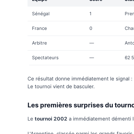
Sénégal
1
Prem
France
0
Cha
Arbitre
—
Ant
Spectateurs
—
62 5
Ce résultat donne immédiatement le signal : 
Le tournoi vient de basculer.
Les premières surprises du tourno
Le
tournoi 2002
a immédiatement démenti les
L'Argentine, classée parmi les grands favori