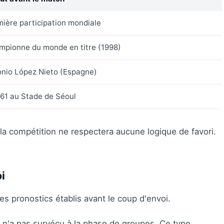
ière participation mondiale
mpionne du monde en titre (1998)
onio López Nieto (Espagne)
61 au Stade de Séoul
la compétition ne respectera aucune logique de favori.
i
 pronostics établis avant le coup d'envoi.
s, n'a pas survécu à la phase de groupes. Ce type