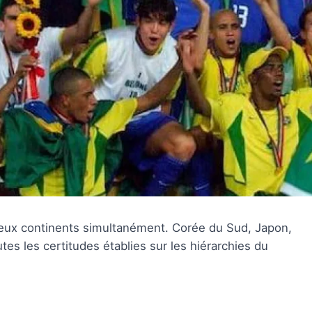
deux continents simultanément. Corée du Sud, Japon,
tes les certitudes établies sur les hiérarchies du