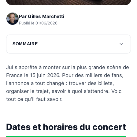
Par
Gilles Marchetti
Publié le 01/06/2026
SOMMAIRE
Dates et horaires du concert
Billetterie et tarifs
Jul s'apprête à monter sur la plus grande scène de
France le 15 juin 2026. Pour des milliers de fans,
Organisation et accès
l'annonce a tout changé : trouver des billets,
Programme et invités
organiser le trajet, savoir à quoi s'attendre. Voici
tout ce qu'il faut savoir.
Conseils pratiques pour les spectateurs
Questions fréquentes
Dates et horaires du concert